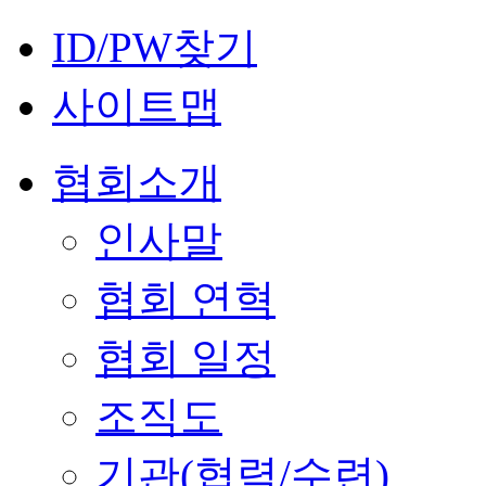
ID/PW찾기
사이트맵
협회소개
인사말
협회 연혁
협회 일정
조직도
기관(협력/수련)