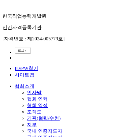
한국직업능력개발원
민간자격등록기관
[자격번호 : 제2024-005779호]
ID/PW찾기
사이트맵
협회소개
인사말
협회 연혁
협회 일정
조직도
기관(협력/수련)
지부
국내 인증지도자