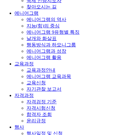
국제 인증지도자
찾아오시는 길
에니어그램
에니어그램의 역사
지능(힘)의 중심
에니어그램 9유형별 특징
날개와 화살표
행동방식과 하모니그룹
에니어그램과 성장
에니어그램 활용
교육과정
교육과정안내
에니어그램 교육과목
교육신청
자기관찰 보고서
자격과정
자격검정 기준
자격시험신청
합격자 조회
윤리규정
행사
행사일정 및 신청