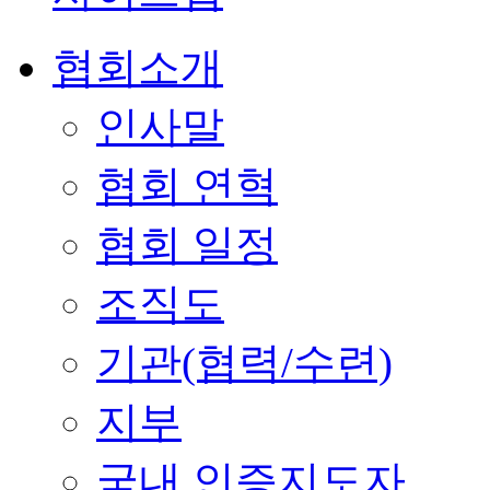
협회소개
인사말
협회 연혁
협회 일정
조직도
기관(협력/수련)
지부
국내 인증지도자