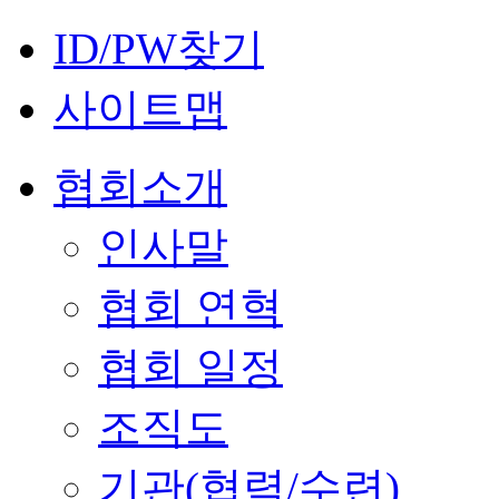
ID/PW찾기
사이트맵
협회소개
인사말
협회 연혁
협회 일정
조직도
기관(협력/수련)