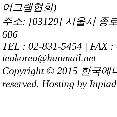
어그램협회)
주소: [03129] 서울시 
606
TEL : 02-831-5454 | FAX :
ieakorea@hanmail.net
Copyright © 2015 한국에
reserved. Hosting by Inpiad