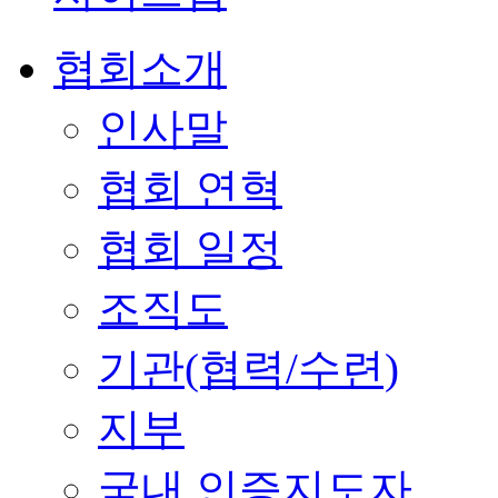
협회소개
인사말
협회 연혁
협회 일정
조직도
기관(협력/수련)
지부
국내 인증지도자