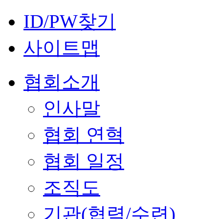
ID/PW찾기
사이트맵
협회소개
인사말
협회 연혁
협회 일정
조직도
기관(협력/수련)