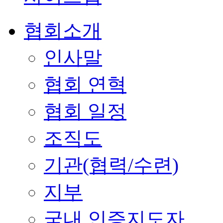
협회소개
인사말
협회 연혁
협회 일정
조직도
기관(협력/수련)
지부
국내 인증지도자