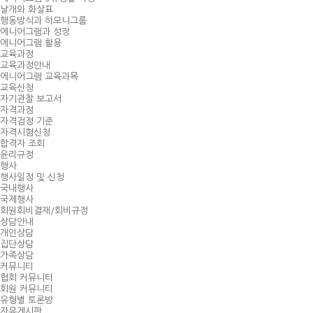
날개와 화살표
행동방식과 하모니그룹
에니어그램과 성장
에니어그램 활용
교육과정
교육과정안내
에니어그램 교육과목
교육신청
자기관찰 보고서
자격과정
자격검정 기준
자격시험신청
합격자 조회
윤리규정
행사
행사일정 및 신청
국내행사
국제행사
회원회비결재/회비규정
상담안내
개인상담
집단상담
가족상담
커뮤니티
협회 커뮤니티
회원 커뮤니티
유형별 토론방
자유게시판