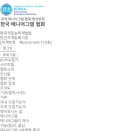
한국직업능력개발원
민간자격등록기관
[자격번호 : 제2024-005779호]
ID/PW찾기
사이트맵
협회소개
인사말
협회 연혁
협회 일정
조직도
기관(협력/수련)
지부
국내 인증지도자
국제 인증지도자
찾아오시는 길
에니어그램
에니어그램의 역사
지능(힘)의 중심
에니어그램 9유형별 특징