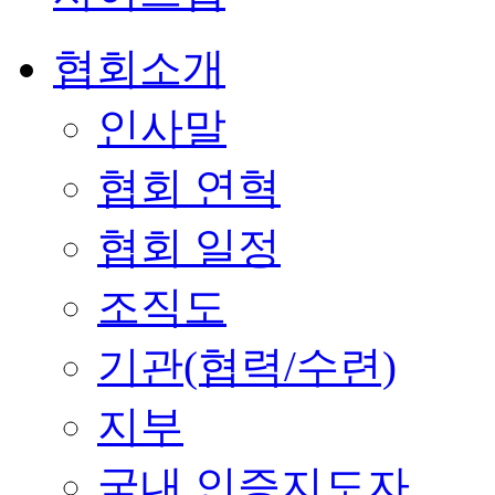
협회소개
인사말
협회 연혁
협회 일정
조직도
기관(협력/수련)
지부
국내 인증지도자