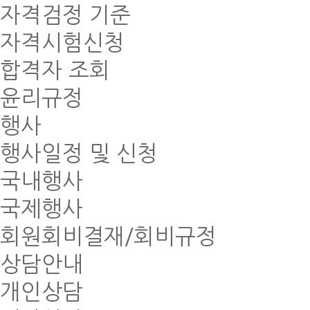
자격검정 기준
자격시험신청
합격자 조회
윤리규정
행사
행사일정 및 신청
국내행사
국제행사
회원회비결재/회비규정
상담안내
개인상담