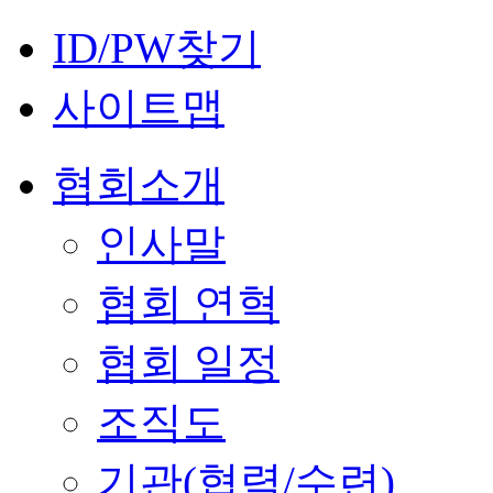
ID/PW찾기
사이트맵
협회소개
인사말
협회 연혁
협회 일정
조직도
기관(협력/수련)