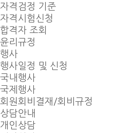
자격검정 기준
자격시험신청
합격자 조회
윤리규정
행사
행사일정 및 신청
국내행사
국제행사
회원회비결재/회비규정
상담안내
개인상담