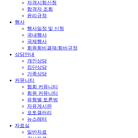
자격시험신청
합격자 조회
윤리규정
행사
행사일정 및 신청
국내행사
국제행사
회원회비결재/회비규정
상담안내
개인상담
집단상담
가족상담
커뮤니티
협회 커뮤니티
회원 커뮤니티
유형별 토론방
자유게시판
포토갤러리
뉴스레터
자료실
일반자료