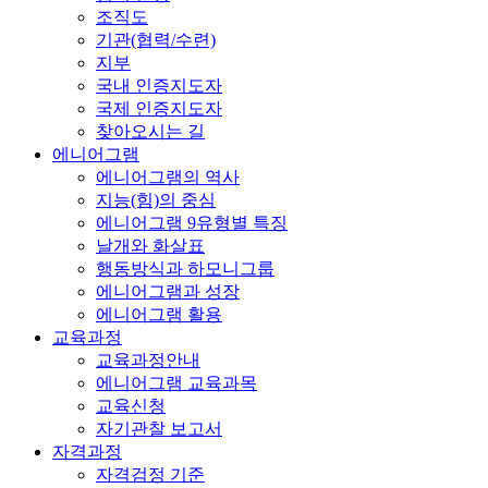
조직도
기관(협력/수련)
지부
국내 인증지도자
국제 인증지도자
찾아오시는 길
에니어그램
에니어그램의 역사
지능(힘)의 중심
에니어그램 9유형별 특징
날개와 화살표
행동방식과 하모니그룹
에니어그램과 성장
에니어그램 활용
교육과정
교육과정안내
에니어그램 교육과목
교육신청
자기관찰 보고서
자격과정
자격검정 기준