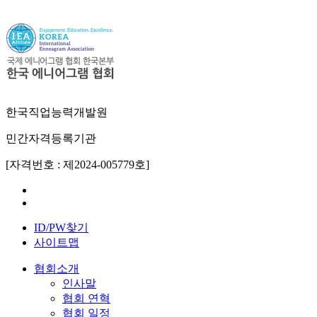
한국직업능력개발원
민간자격등록기관
[자격번호 : 제2024-005779호]
ID/PW찾기
사이트맵
협회소개
인사말
협회 연혁
협회 일정