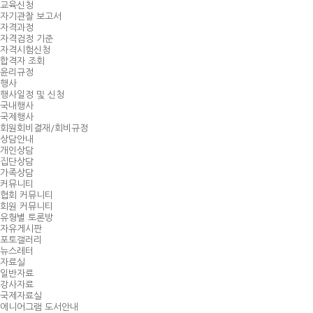
교육신청
자기관찰 보고서
자격과정
자격검정 기준
자격시험신청
합격자 조회
윤리규정
행사
행사일정 및 신청
국내행사
국제행사
회원회비결재/회비규정
상담안내
개인상담
집단상담
가족상담
커뮤니티
협회 커뮤니티
회원 커뮤니티
유형별 토론방
자유게시판
포토갤러리
뉴스레터
자료실
일반자료
강사자료
국제자료실
에니어그램 도서안내