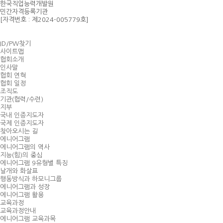
한국직업능력개발원
민간자격등록기관
[자격번호 : 제2024-005779호]
ID/PW찾기
사이트맵
협회소개
인사말
협회 연혁
협회 일정
조직도
기관(협력/수련)
지부
국내 인증지도자
국제 인증지도자
찾아오시는 길
에니어그램
에니어그램의 역사
지능(힘)의 중심
에니어그램 9유형별 특징
날개와 화살표
행동방식과 하모니그룹
에니어그램과 성장
에니어그램 활용
교육과정
교육과정안내
에니어그램 교육과목