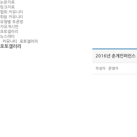
논문자료
링크자료
협회 커뮤니티
회원 커뮤니티
유형별 토론방
자유게시판
포토갤러리
뉴스레터
커뮤니티
포토갤러리
포토갤러리
2016년 춘계컨퍼런
작성자 :
운영자
이규민