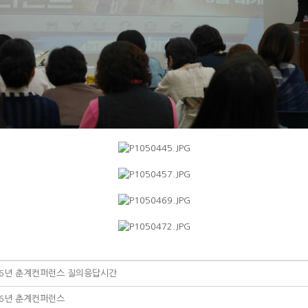
16년 춘계컨퍼런스 질의응답시간
16년 춘계컨퍼런스