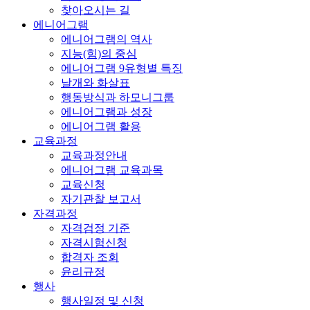
찾아오시는 길
에니어그램
에니어그램의 역사
지능(힘)의 중심
에니어그램 9유형별 특징
날개와 화살표
행동방식과 하모니그룹
에니어그램과 성장
에니어그램 활용
교육과정
교육과정안내
에니어그램 교육과목
교육신청
자기관찰 보고서
자격과정
자격검정 기준
자격시험신청
합격자 조회
윤리규정
행사
행사일정 및 신청