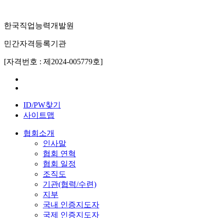
한국직업능력개발원
민간자격등록기관
[자격번호 : 제2024-005779호]
ID/PW찾기
사이트맵
협회소개
인사말
협회 연혁
협회 일정
조직도
기관(협력/수련)
지부
국내 인증지도자
국제 인증지도자